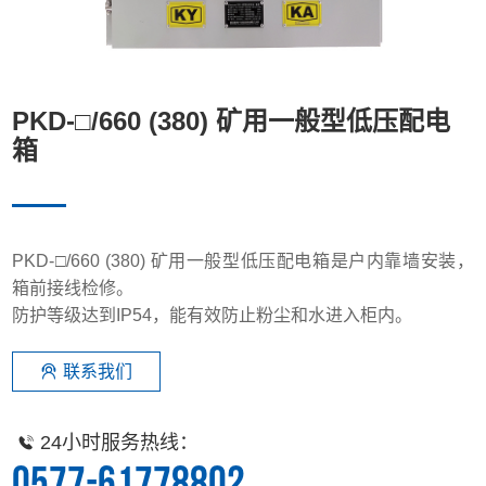
PKD-□/660 (380) 矿用一般型低压配电
箱
PKD-□/660 (380) 矿用一般型低压配电箱是户内靠墙安装，
箱前接线检修。
防护等级达到IP54，能有效防止粉尘和水进入柜内。

联系我们
24小时服务热线：

0577-61778802